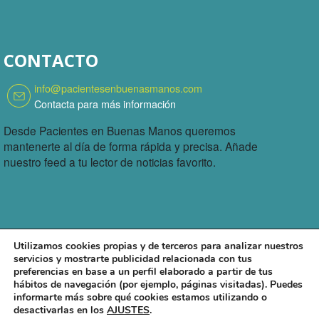
CONTACTO
info@pacientesenbuenasmanos.com
Contacta para más información
Desde Pacientes en Buenas Manos queremos
mantenerte al día de forma rápida y precisa. Añade
nuestro feed a tu lector de noticias favorito.
Utilizamos cookies propias y de terceros para analizar nuestros
servicios y mostrarte publicidad relacionada con tus
preferencias en base a un perfil elaborado a partir de tus
hábitos de navegación (por ejemplo, páginas visitadas). Puedes
informarte más sobre qué cookies estamos utilizando o
desactivarlas en los
AJUSTES
.
Publicidad
© 2026
Todos los derechos reservados - Pacientes en Buenas manos |